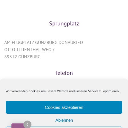
Sprungplatz
AM FLUGPLATZ GÜNZBURG DONAURIED
OTTO-LILIENTHAL-WEG 7
89312 GÜNZBURG
Telefon
0175 / 447 621 0
Wir verwenden Cookies, um unsere Website und unseren Service zu optimieren.
Rechtliches
Cookies akzeptieren
Ablehnen
0
Impressum